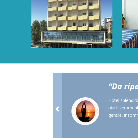
Da ripe
Hotel splendid
piatti verament
gentile, insomm