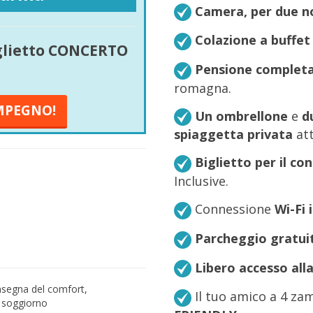
Camera, per due no
Colazione a buffet
iglietto CONCERTO
Pensione complet
romagna.
MPEGNO!
Un ombrellone
e
du
spiaggetta privata
att
Biglietto per il co
Inclusive.
Connessione
Wi-Fi 
Parcheggio gratui
Libero accesso all
nsegna del comfort,
Il tuo amico a 4 zam
o soggiorno