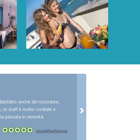
disfatto anche del ristorante,
, lo staff è molto cordiale e
ia passata in serenità.
itooktheblame