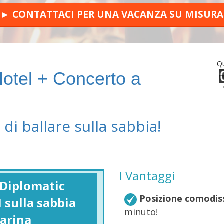
► CONTATTACI PER UNA VACANZA SU MISURA
Qu
 Hotel + Concerto a
!
di ballare sulla sabbia!
I Vantaggi
 Diplomatic
Posizione comodis
 sulla sabbia
minuto!
Marina