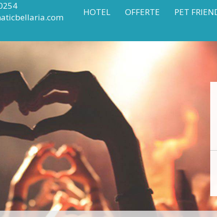
0254
HOTEL
OFFERTE
PET FRIEN
aticbellaria.com