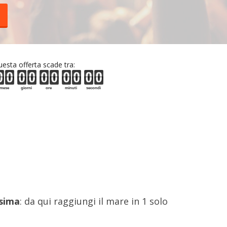
esta offerta scade tra:
mese
giorni
ore
minuti
secondi
sima
: da qui raggiungi il mare in 1 solo