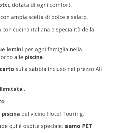
tti,
dotata di ogni comfort.
con ampia scelta di dolce e salato.
a
con cucina italiana e specialità della
e lettini
per ogni famiglia nella
orno alle
piscine
.
ncerto
sulla sabbia incluso nel prezzo All
illimitata
.
to
.
a piscina
del vicino Hotel Touring.
pe qui è ospite speciale:
siamo PET