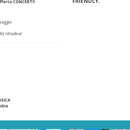
FRIENDLY.
offerta CONCERTI!
saggio
la cittadina!
USICA
abbia