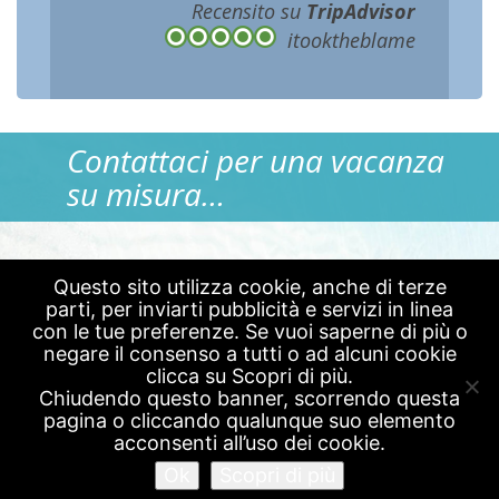
Recensito su
TripAdvisor
itooktheblame
Contattaci per una vacanza
su misura…
Questo sito utilizza cookie, anche di terze
Diplomatic Bellaria
Via Pinzon,
parti, per inviarti pubblicità e servizi in linea
©
-
248 47814 Bellaria-Igea Marina RN
con le tue preferenze. Se vuoi saperne di più o
- Tel:
+39 0541 330254
negare il consenso a tutti o ad alcuni cookie
-
info@diplomaticbellaria.com
-
02152690406
clicca su Scopri di più.
P.Iva
Chiudendo questo banner, scorrendo questa
pagina o cliccando qualunque suo elemento
acconsenti all’uso dei cookie.
Ok
Scopri di più